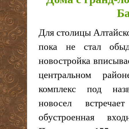
Ба
Для столицы Алтайск
пока не стал обы
новостройка вписыва
центральном райо
комплекс под наз
новосел встречае
обустроенная вхо