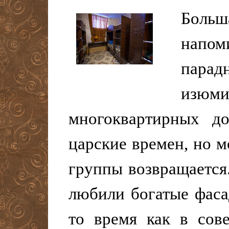
Бол
напо
пара
изю
многоквартирных д
царские времен, но 
группы возвращается
любили богатые фас
то время как в сов