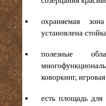
созерцания красив
охраняемая зо
установлена стойка
полезные обл
многофункцио
коворкинг, игрова
есть площадь для 