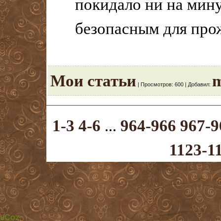
покидало ни на мин
безопасным для про
Мои статьи
m
|
Просмотров:
600
|
Добавил:
1-3
4-6
...
964-966
967-9
1123-1
.
uCoz